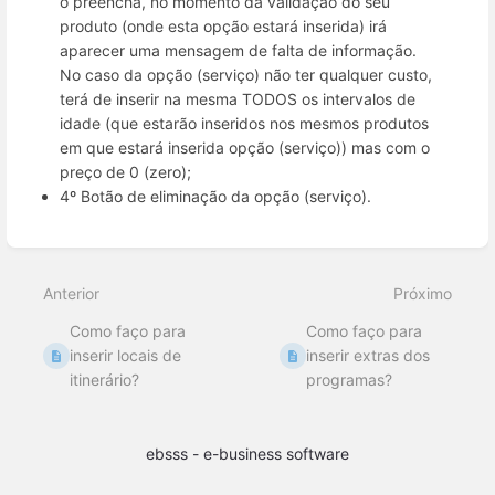
o preencha, no momento da validação do seu
produto (onde esta opção estará inserida) irá
aparecer uma mensagem de falta de informação.
No caso da opção (serviço) não ter qualquer custo,
terá de inserir na mesma TODOS os intervalos de
idade (que estarão inseridos nos mesmos produtos
em que estará inserida opção (serviço)) mas com o
preço de 0 (zero);
4º Botão de eliminação da opção (serviço).
Inserir
modo
de
Anterior
Próximo
seleção
Como faço para
Como faço para
inserir locais de
inserir extras dos
itinerário?
programas?
ebsss - e-business software