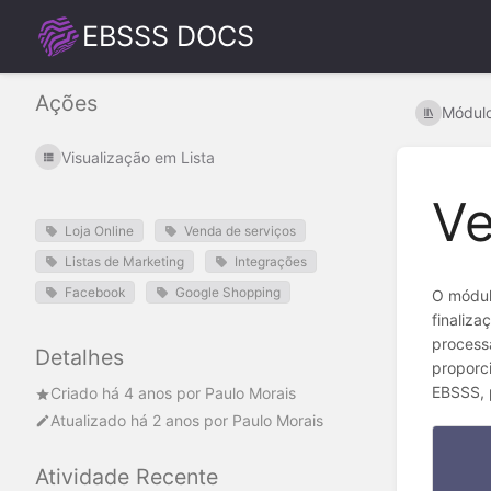
EBSSS DOCS
Ações
Módul
Visualização em Lista
V
Loja Online
Venda de serviços
Listas de Marketing
Integrações
Facebook
Google Shopping
O módul
finaliz
processa
Detalhes
proporci
EBSSS, 
Criado
há 4 anos
por
Paulo Morais
Atualizado
há 2 anos
por
Paulo Morais
Atividade Recente