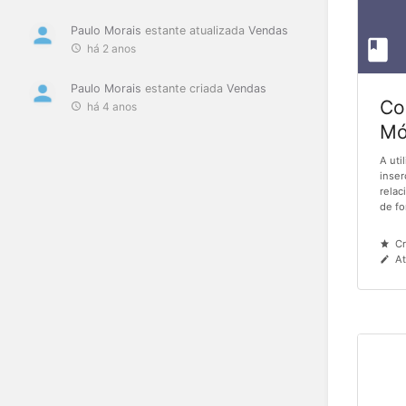
Paulo Morais
estante atualizada
Vendas
há 2 anos
Paulo Morais
estante criada
Vendas
Co
há 4 anos
Mó
A uti
inser
relac
de fo
Cr
At