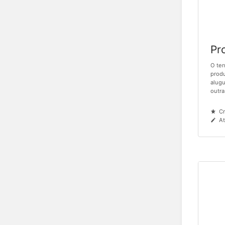
Pr
O ter
produ
alugu
outra
Cr
At