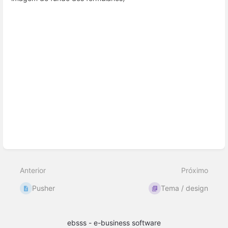
Inserir
modo
de
seleção
Anterior
Próximo
Pusher
Tema / design
ebsss - e-business software