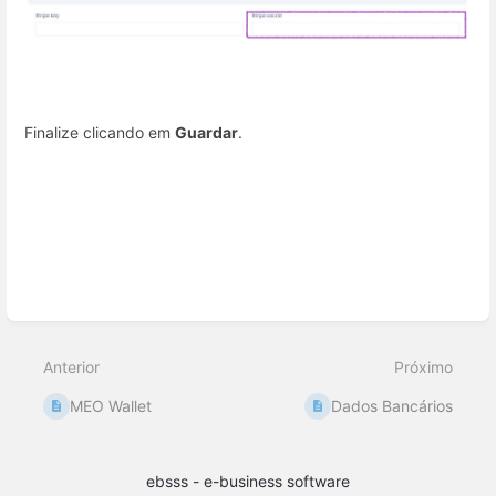
Finalize clicando em
Guardar
.
Inserir
modo
de
Anterior
Próximo
seleção
MEO Wallet
Dados Bancários
ebsss - e-business software