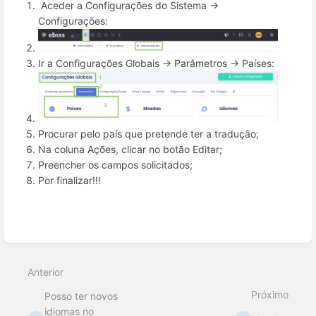
Aceder a Configurações do Sistema ->
Configurações:
Ir a Configurações Globais -> Parâmetros -> Países:
Procurar pelo país que pretende ter a tradução;
Na coluna Ações, clicar no botão Editar;
Preencher os campos solicitados;
Por finalizar!!!
Inserir
modo
de
seleção
Anterior
Próximo
Posso ter novos
idiomas no