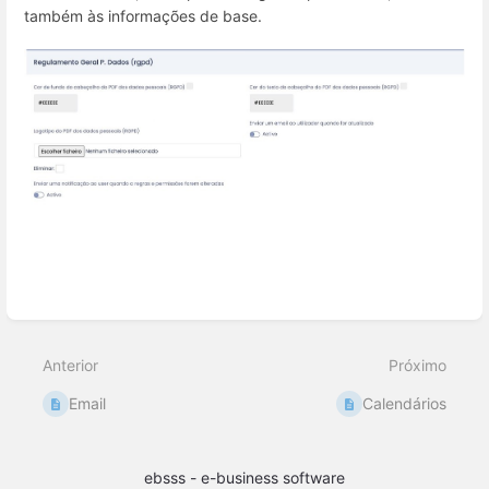
também às informações de base.
Inserir
modo
de
seleção
Anterior
Próximo
Email
Calendários
ebsss - e-business software