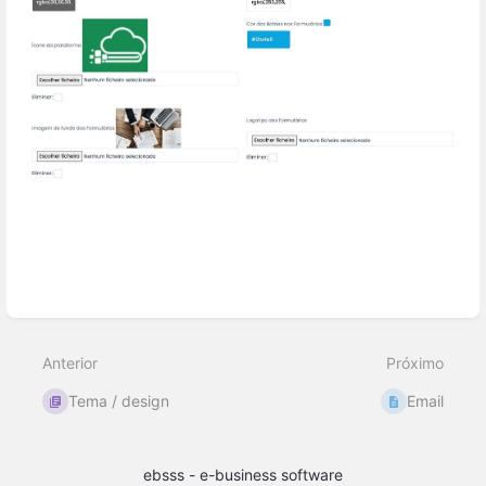
Inserir
modo
de
seleção
Anterior
Próximo
Tema / design
Email
ebsss - e-business software